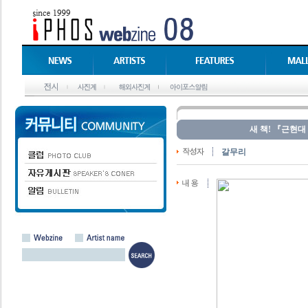
새 책! 『근현대
갈무리