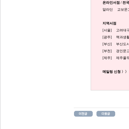
온라인서점 / 전
알라딘
교보문
지역서점
[서울] 고려
[광주]
책과생
[부산]
부산도
[부천]
경인문
[제주]
제주풀
메일링 신청 〉