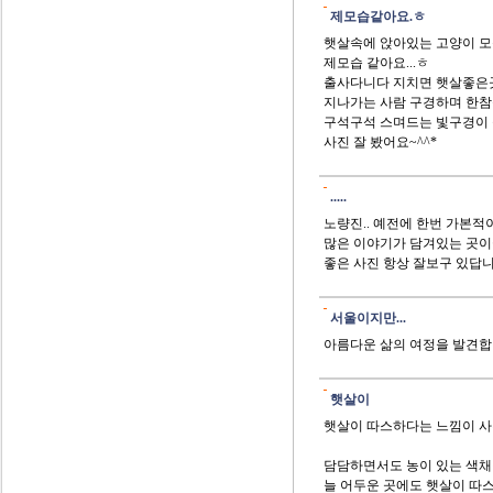
제모습같아요.ㅎ
햇살속에 앉아있는 고양이 모습
제모습 같아요...ㅎ
출사다니다 지치면 햇살좋은곳
지나가는 사람 구경하며 한참을 
구석구석 스며드는 빛구경이
사진 잘 봤어요~^^*
.....
노량진.. 예전에 한번 가본적
많은 이야기가 담겨있는 곳이군
좋은 사진 항상 잘보구 있답니
서울이지만...
아름다운 삶의 여정을 발견합
햇살이
햇살이 따스하다는 느낌이 사진
담담하면서도 농이 있는 색채
늘 어두운 곳에도 햇살이 따스