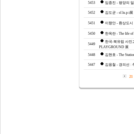
5453
임종진 - 평양의 일
5452
김도균 - sf.lu.p.t展
5451
이향안 - 환상도시 · Il
5450
한옥란 - The life of
한국-북유럽 사진교류전
5449
PLAYGROUND 展
5448
김현호 - The Statio
5447
김용철 - 경의선 :
21