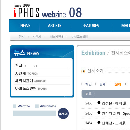
5456
김성윤 - 혜지 展
5455
칸디다 회퍼 - Spaces 
5454
단체전 - 도마展