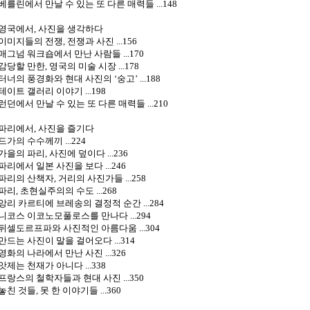
베를린에서 만날 수 있는 또 다른 매력들 ...148
영국에서, 사진을 생각하다
이미지들의 전쟁, 전쟁과 사진 ...156
매그넘 워크숍에서 만난 사람들 ...170
감당할 만한, 영국의 미술 시장 ...178
터너의 풍경화와 현대 사진의 ‘숭고’ ...188
테이트 갤러리 이야기 ...198
런던에서 만날 수 있는 또 다른 매력들 ...210
파리에서, 사진을 즐기다
드가의 수수께끼 ...224
가을의 파리, 사진에 덮이다 ...236
파리에서 일본 사진을 보다 ...246
파리의 산책자, 거리의 사진가들 ...258
파리, 초현실주의의 수도 ...268
앙리 카르티에 브레송의 결정적 순간 ...284
니코스 이코노모풀로스를 만나다 ...294
뒤셀도르프파와 사진적인 아름다움 ...304
만드는 사진이 말을 걸어오다 ...314
영화의 나라에서 만난 사진 ...326
앗제는 천재가 아니다 ...338
프랑스의 철학자들과 현대 사진 ...350
놓친 것들, 못 한 이야기들 ...360