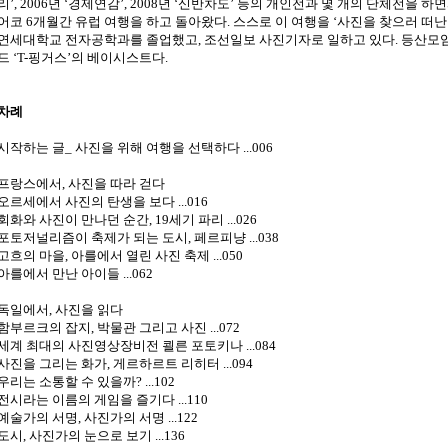
리’, 2006년 ‘경제연감’, 2008년 ‘신반차도’ 등의 개인전과 몇 개의 단체전을
어코 6개월간 유럽 여행을 하고 돌아왔다. 스스로 이 여행을 ‘사진을 찾으러 떠난
연세대학교 전자공학과를 졸업했고, 조선일보 사진기자로 일하고 있다. 등산모임
드 ‘T-핑거스’의 베이시스트다.
차례
시작하는 글_ 사진을 위해 여행을 선택하다 ...006
프랑스에서, 사진을 따라 걷다
오르세에서 사진의 탄생을 보다 ...016
회화와 사진이 만나던 순간, 19세기 파리 ...026
포토저널리즘이 축제가 되는 도시, 페르피냥 ...038
고흐의 마을, 아를에서 열린 사진 축제 ...050
아를에서 만난 아이들 ...062
독일에서, 사진을 읽다
함부르크의 잡지, 박물관 그리고 사진 ...072
세계 최대의 사진영상장비전 쾰른 포토키나 ...084
사진을 그리는 화가, 게르하르트 리히터 ...094
우리는 소통할 수 있을까? ...102
전시라는 이름의 게임을 즐기다 ...110
예술가의 서명, 사진가의 서명 ...122
도시, 사진가의 눈으로 보기 ...136