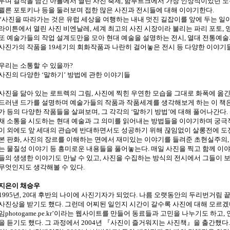
우며 걸작을 남긴 아를에서 열린 사진 축제, 함부르크에서 가장 인상적이었던 
쾰른 포토키나 등을 둘러보며 접한 많은 사진과 전시들에 대해 이야기한다.
“사진을 따라가는 것은 유럽 세상을 여행하는 내내 멋진 길잡이를 앞에 두는 일
라이튼에서 열린 사진 비엔날레, 세계 최고의 사진 시장이라 불리는 파리 포토,
또 예술가들의 작업 설계도만을 모아 현대 예술을 설명하는 전시, 열대 전통예술
사진가의 작품을 19세기의 회화작품과 나란히 걸어놓은 전시 등 다양한 이야기
우리는 소통할 수 있을까?
사진의 다양한 ‘말하기’ 방법에 관한 이야기들
사진을 닮아 있는 로트렉의 그림, 사진에 찍힌 우연한 모습을 그대로 화폭에 옮
드러낸 드가를 설명하며 예술가들의 작품과 작품세계를 생각해보게 하는 이 책은
가 등의 다양한 작품들을 살펴보며, 그 각각의 ‘말하기 방법’에 대해 풀어나간다
채 소통을 시도하는 현대 예술과 그 의미를 읽어내는 방법들을 이야기하며 궁극적
이 외에도 앞 세대의 관습에 반대하면서도 성공하기 위해 끊임없이 살롱전에 도
본 판화, 사진의 장르를 이해하는 면에서 재미있는 이야기를 들려준 초현실주의,
는 물질성 이야기 등 흥미로운 내용들을 풀어놓는다. 매일 사진을 찍고 함께 이
들의 생생한 이야기도 만날 수 있고, 사진을 수집하는 방식의 전시에서 그들이 
무엇인지도 생각해볼 수 있다.
지은이 채승우
1995년, 20대 후반의 나이에 사진기자가 되었다. 나름 오랫동안의 두리번거림 끝
사진상을 받기도 했다. 그런데 어찌된 일인지 시간이 갈수록 사진에 대해 모르겠
임photogame.pe.kr’이라는 웹사이트를 만들어 동료들과 고민을 나누기도 하
을 듣기도 했다. 그 과정에서 2004년 『사진이 즐거워지는 사진책』을 출간했다.