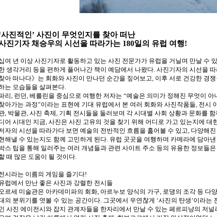
‘사진적인’ 사진이 무엇인지를 찾아 떠난
사진기자 채승우의 시선을 따라가는 180일의 유럽 여행!
십여 년 이상 사진기자로 활동하고 있는 사진 전문가가 유럽을 거닐며 만날 수 
한 생각거리 등을 편하게 풀어나간 책이 예담에서 나왔다. 사진기자의 시선을 따
찾아 떠나다》는 회화와 사진이 만나던 순간을 짚어보고, 이후 서로 건강한 경
하는 모습들을 살펴본다.
파리, 런던, 베를린을 중심으로 여행한 저자는 “예술은 의미가 정해진 무엇이 아
찾아가는 과정”이라는 표현에 기대 유럽에서 본 여러 회화와 사진작품들, 전시 이
관, 박물관, 사진 축제, 기획 전시들을 둘러보며 각 시대별 사회 상황과 문화를 
디어 시대인 지금, 사진은 사진 고유의 것을 찾기 위해 어디로 가고 있는지에 대
저자의 시선을 따라가다 보면 예술의 전반적인 흐름을 훑어볼 수 있고, 다양해진
현해낼 수 있는지도 함께 고민하게 된다. 유럽 곳곳을 여행하며 카메라에 담아낸
박스 팁을 통해 일러주는 여러 개념들과 관련 사이트 주소 등의 유용한 정보들은
할 때 많은 도움이 될 것이다.
전시라는 이름의 게임을 즐기다!
유럽에서 만난 좋은 사진과 강렬한 전시들
오르세 미술관은 아카데미파의 회화, 아르누보 양식의 가구, 로댕의 조각 등 다
대의 분위기를 엿볼 수 있는 공간이다. 그곳에서 우연찮게 ‘사진의 탄생’이라는
인 사진 에이전시와 잡지 관계자들을 한자리에서 만날 수 있는 페르피냥의 저널리