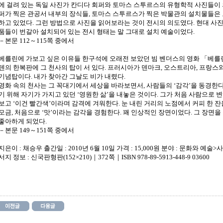
에 걸려 있는 독일 사진가 칸디다 회퍼와 토마스 스투르스의 유형학적 사진들이 의
퍼가 찍은 관공서 내부의 장식들, 토마스 스투르스가 찍은 박물관의 설치물들은
하고 있었다. 그런 방법으로 사진을 읽어보라는 것이 전시의 의도였다. 현대 사진
품들이 번갈아 설치되어 있는 전시 형태는 말 그대로 설치 예술이었다.
－본문 112～115쪽 중에서
베를린에 가보고 싶은 이유들 한구석에 오래전 보았던 빔 벤더스의 영화 「베를
텐의 한복판에 그 천사의 탑이 서 있다. 프러시아가 덴마크, 오스트리아, 프랑
기념탑이다. 내가 찾아간 그날도 비가 내렸다.
영화 속의 천사는 그 꼭대기에서 세상을 바라보면서, 사람들의 ‘감각’을 동경한다.
기 위해 자기가 가지고 있던 ‘영원한 삶’을 내놓은 것이다. 그가 처음 사람으로 변
보고 ‘이건 빨간색’이라며 감격에 겨워한다. 눈 내린 거리의 노점에서 커피 한 잔을 
모금, 처음으로 ‘맛’이라는 감각을 경험한다. 꽤 인상적인 장면이었다. 그 장면을
좋아하게 되었다.
－본문 149～151쪽 중에서
지은이 : 채승우 출간일 : 2010년 6월 10일 가격 : 15,000원 분야 : 문화와 예술>
서지 정보 : 신국판형판(152×210)｜372쪽｜ISBN 978-89-5913-448-9 03600