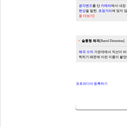
광각
렌즈
를 단
카메라
에서 내장
현상
을 말한.
초점
거리
에 맞지 
용 더보기]
술통형 왜곡
[Barrel Distortion]
왜곡
수차
가운데에서 직선이 바
찍히기 때문에 이런 이름이 붙었다. 
포토피디아 등록하기