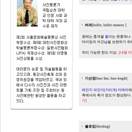
버퍼
[buffer, buffer memory ]
원래는 충격을
줄
이는 완충재나 
타이밍의 어긋남을 보완하기 위
처리 가능한 한도 이상...
[내용 
기선장
[base line, base length]
레인지 파인더
(
거리계
)
카메라
측에서의 측거 정도가 향상된다.
기]
블로킹
[blocking]