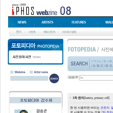
/
ㄱ
/
ㄴ
/
ㄷ
/
ㄹ
/
A
/
B
/
C
/
D
/
E
1차 전지
[battery, primary cell]
한 번 사용하면 버리는
건
전지
.
로 사용할 수 있는 것을
2차
전지