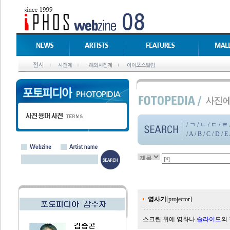
/
ㄱ
/
ㄴ
/
ㄷ
/
ㄹ
/
A
/
B
/
C
/
D
/
E
영사기
[projector]
스크린 위에 영화나
슬라이드
의