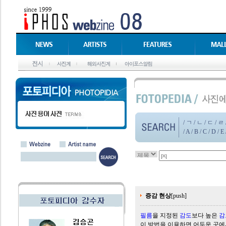
/
ㄱ
/
ㄴ
/
ㄷ
/
ㄹ
/
A
/
B
/
C
/
D
/
E
증감 현상
[push]
필름
을 지정된
감도
보다 높은
감
이 방법을 이용하면 어두운 곳에