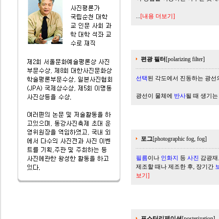
...
[내용 더보기]
편광 필터
[polarizing filter]
선택
된 각도에서 진동하는 광선
광선이 물체에
반사
될 때 생기
포그
[photographic fog, fog]
필름
이나
인화지
등
사진
감광재
제조할 때나 제조한 후, 장기간
보기]
포스터리제이션
[posterization]