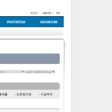
물제출
논문및자료
시샵에게