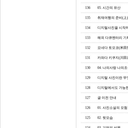
136
05. 시간의 유산
135
취재여행의 준비(上)
134
디지털사진을 시작하
133
해외 다큐멘터리 기
132
요네다 토모코(米田
131
카와다 키쿠지(川田
130
04. 나의사랑 나의
129
디지털 사진이란 무
128
디지털에서도 가능한
127
글 이전 안내
126
01. 사진소설의 모험
125
02. 뒷모습
124
03. 기억의 선물