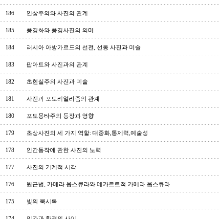
186
인상주의와 사진의 관계
185
풍경화와 풍경사진의 의미
184
러시아 아방가르드의 선전, 선동 사진과 미술
183
팝아트와 사진과의 관계
182
초현실주의 사진과 미술
181
사진과 포토리얼리즘의 관계
180
포토몽타주의 등장과 영향
179
초상사진의 세 가지 역할: 대중화,통제력,예술성
178
인간동작에 관한 사진의 노력
177
사진의 기계적 시각
176
원근법, 카메라 옵스큐라와 데카르트적 카메라 옵스큐라
175
빛의 묵시록
174
인간과 환경의 사이