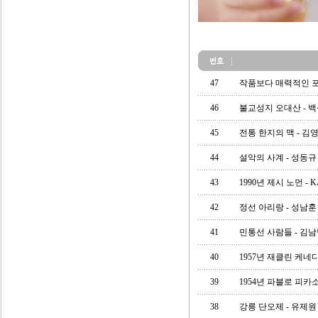
47
작품보다 매력적인 
46
불교성지 오대산 - 
45
전통 한지의 맥 - 김
44
설악의 사계 - 성동규
43
1990년 제시 노먼 - 
42
정선 아리랑 - 성남훈
41
민통선 사람들 - 김
40
1957년 재클린 케네디 
39
1954년 파블로 피카소 
38
강릉 단오제 - 유제원