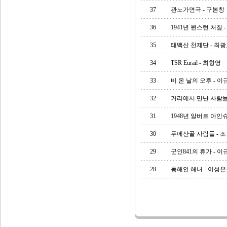
37
관노가면극 - 구본창
36
1941년 윈스턴 처칠 -
35
태백산 천제단 - 최
34
TSR Eurail - 최항영
33
비 온 날의 오후 - 이
32
거리에서 만난 사람들
31
1948년 알버트 아인슈
30
두메산골 사람들 - 
29
군인841의 휴가 - 이
28
동해안 해녀 - 이성은