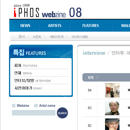
84
83
82