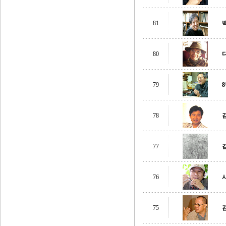
81
80
79
78
77
76
사
75
김