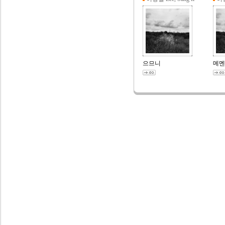
으므니
메멘