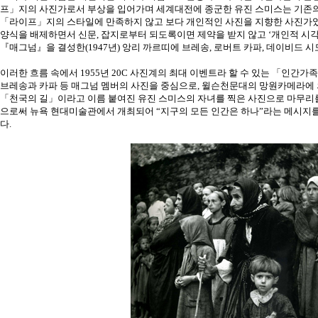
프」지의 사진가로서 부상을 입어가며 세계대전에 종군한 유진 스미스는 기존
「라이프」지의 스타일에 만족하지 않고 보다 개인적인 사진을 지향한 사진가였
양식을 배제하면서 신문, 잡지로부터 되도록이면 제약을 받지 않고 ‘개인적 시각
『매그넘』을 결성한(1947년) 앙리 까르띠에 브레송, 로버트 카파, 데이비드 시
이러한 흐름 속에서 1955년 20C 사진계의 최대 이벤트라 할 수 있는 「인간가족(The
브레송과 카파 등 매그넘 멤버의 사진을 중심으로, 윌슨천문대의 망원카메라에
「천국의 길」이라고 이름 붙여진 유진 스미스의 자녀를 찍은 사진으로 마무리
으로써 뉴욕 현대미술관에서 개최되어 “지구의 모든 인간은 하나”라는 메시지를
다.