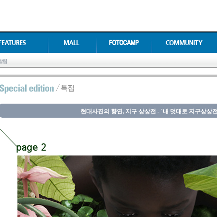
현대사진의 향연, 지구 상상전 - `내 멋대로 지구상상전