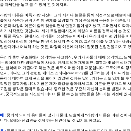
품 자체만을 놓고 볼 수 있게 된 것이지요.
라캉의 이론은 비록 라캉 자신이 그의 저서나 논문을 통해 직접적으로 예술에 대
술에서 작품과 관객 사이의 관계를 설명할 때 가장 중요하게 응용되는 이론입니
이론과 라캉의 이론이 함께 맞물리면서 연결지점이 생겨났고, 그러면서 미학자
하기 시작했던 것입니다. 제가 독일현대사진에 라캉의 이론을 접목시켜 본 것도
비롯한 독일의 현대사진 작가들이 생산하는 이미지가 우리에게 어떤 영향을 미치
입장에서 라캉의 이론을 한 번 적용시켜 본 것이죠. 그런데 이를 두고 읽는 사
말한다거나 어색해 하는 것은, 라캉의 이론에 대하여 잘못된 선입견을 가지고 
우리가 흔히 구조화해서 생각하는 사고방식, 우리가 사물에 대해 생각하고, 느끼
는 방식에 대한 방법론들이 사유의 단계로 넘어가게 되면, 철학과 맞물린 상태가
닌, 철학에 더 가깝다고 하는 것은 바로 이러한 이유 때문입니다. 프로이트의 
던지, 아니면 그와 관련된 케이스 스터디(case study)를 연구하는 것이 아니라
문제에 대하여 크게 관심을 보이지 않았던 것과는 달리, 라캉은 심도 있게 볼 수
착했던 철학자입니다. 지금은 제가 라캉을 좋아해서 그의 이론을 연구하고 또 
고집할 생각은 절대로 없습니다. 중요한 것은 꾸준히 자신의 논리를 발전시켜 나
서, 궁극적으로는 자신만의 이야기를 할 수 있는 방법론을 찾아가는 과정에 있
배 :
중의적 의미의 용어들이 많기 때문에, 단호하게 “라캉의 이론은 이런 것이다.
니다. 오해와 선입견을 갖게 하는 원인이 될 것 같기도 하고요.
윤 :
물론 라캉이 얘기한 것을 있는 그대로 받아들이는 방법도 있지만, 저는 라