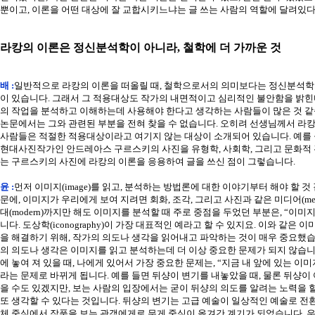
뿐이고, 이론을 어떤 대상에 잘 교합시키느냐는 글 쓰는 사람의 역할에 달려있다
라캉의 이론은 정신분석학이 아니라, 철학에 더 가까운 것
배 :
일반적으로 라캉의 이론을 떠올릴 때, 철학으로서의 의미보다는 정신분석학
이 있습니다. 그래서 그 적용대상도 작가의 내면적이고 심리적인 불안함을 밝힌
의 작업을 분석하고 이해하는데 사용해야 한다고 생각하는 사람들이 많은 것 같
논문에서는 그와 관련된 부분을 전혀 찾을 수 없습니다. 오히려 선생님께서 라캉
사람들은 적절한 적용대상이라고 여기지 않는 대상이 소개되어 있습니다. 예를 
현대사진작가인 안드레아스 구르스키의 사진을 유형학, 사회학, 그리고 문화적 
는 구르스키의 사진에 라캉의 이론을 응용하여 글을 쓰신 점이 그렇습니다.
윤 :
먼저 이미지(image)를 읽고, 분석하는 방법론에 대한 이야기부터 해야 할 
문에, 이미지가 우리에게 보여 지려면 회화, 조각, 그리고 사진과 같은 미디어(med
대(modern)까지만 해도 이미지를 분석할 때 주로 중점을 두었던 부분은, “이
니다. 도상학(iconography)이 가장 대표적인 예라고 할 수 있지요. 이와 같은
을 해결하기 위해, 작가의 의도나 생각을 읽어내고 파악하는 것이 매우 중요했습
의 의도나 생각은 이미지를 읽고 분석하는데 더 이상 중요한 문제가 되지 않습니
에 놓여 져 있을 때, 나에게 있어서 가장 중요한 문제는, “지금 내 앞에 있는 이
라는 문제로 바뀌게 됩니다. 예를 들면 뒤샹이 변기를 내놓았을 때, 물론 뒤샹이
을 수도 있겠지만, 보는 사람의 입장에서는 굳이 뒤샹의 의도를 알려는 노력을 할 
또 생각할 수 있다는 것입니다. 뒤샹의 변기는 고급 예술이 일상적인 예술로 전
체 중심에서 작품을 보는 관객에게로 무게 중심이 옮겨간 계기가 되었습니다. 우