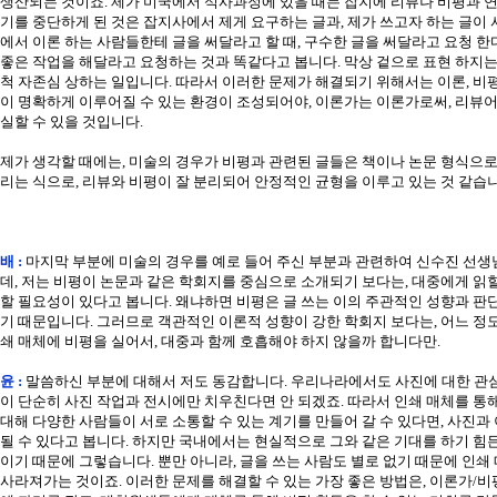
생산되는 것이죠. 제가 미국에서 석사과정에 있을 때는 잡지에 리뷰나 비평과 연
기를 중단하게 된 것은 잡지사에서 제게 요구하는 글과, 제가 쓰고자 하는 글이
에서 이론 하는 사람들한테 글을 써달라고 할 때, 구수한 글을 써달라고 요청 한
좋은 작업을 해달라고 요청하는 것과 똑같다고 봅니다. 막상 겉으로 표현 하지는
척 자존심 상하는 일입니다. 따라서 이러한 문제가 해결되기 위해서는 이론, 비평
이 명확하게 이루어질 수 있는 환경이 조성되어야, 이론가는 이론가로써, 리뷰
실할 수 있을 것입니다.
제가 생각할 때에는, 미술의 경우가 비평과 관련된 글들은 책이나 논문 형식으로,
리는 식으로, 리뷰와 비평이 잘 분리되어 안정적인 균형을 이루고 있는 것 같습니
배 :
마지막 부분에 미술의 경우를 예로 들어 주신 부분과 관련하여 신수진 선
데, 저는 비평이 논문과 같은 학회지를 중심으로 소개되기 보다는, 대중에게 읽
할 필요성이 있다고 봅니다. 왜냐하면 비평은 글 쓰는 이의 주관적인 성향과 판
기 때문입니다. 그러므로 객관적인 이론적 성향이 강한 학회지 보다는, 어느 정
쇄 매체에 비평을 실어서, 대중과 함께 호흡해야 하지 않을까 합니다만.
윤 :
말씀하신 부분에 대해서 저도 동감합니다. 우리나라에서도 사진에 대한 관심
이 단순히 사진 작업과 전시에만 치우친다면 안 되겠죠. 따라서 인쇄 매체를 통
대해 다양한 사람들이 서로 소통할 수 있는 계기를 만들어 갈 수 있다면, 사진과
될 수 있다고 봅니다. 하지만 국내에서는 현실적으로 그와 같은 기대를 하기 힘
이기 때문에 그렇습니다. 뿐만 아니라, 글을 쓰는 사람도 별로 없기 때문에 인쇄
사라져가는 것이죠. 이러한 문제를 해결할 수 있는 가장 좋은 방법은, 이론가/