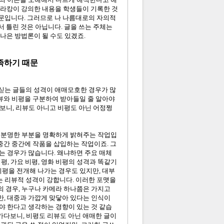
, 라캉이 강의한 내용을 학생들이 기록한 것
때문입니다. 그러므로 나 나름대로의 자의적
해서 틀린 것은 아닙니다. 글을 쓰는 주체는
 나은 방법론이 될 수도 있겠죠.
족하기 때문
싣는 글들의 성격이 애매모호한 경우가 많
리뷰와 비평을 구분하여 받아들일 줄 알아야
보니, 리뷰도 아니고 비평도 아닌 어정쩡
 불분명한 부분을 명확하게 밝혀주는 작업입
중간 중간에 작품을 삽입하는 작업이죠. 그
는 경우가 많습니다. 왜냐하면 주요 매체
, 가요 비평, 영화 비평의 성격과 똑같기
비평을 전개해 나가는 경우도 있지만, 대부
려주는 리뷰적 성격이 강합니다. 이러한 포맷을
 경우, 누구나 카메라 하나쯤은 가지고
, 대중과 가깝게 맞닿아 있다는 인식이
야 한다고 생각하는 경향이 있는 것 같습
가다보니, 비평도 리뷰도 아닌 애매한 글이