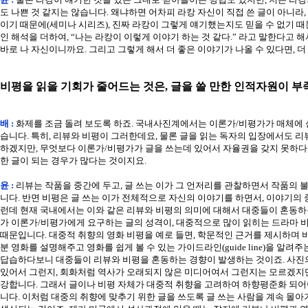
도 나쁜 것 같지는 않습니다. 왜냐하면 어차피 라캉 자신이 직접 쓴 글이 아니라
이기 때문에(세미나 시리즈), 진짜 라캉이 그렇게 얘기했는지도 믿을 수 없기 
인 해석을 더하여, “나는 라캉이 이렇게 이야기 하는 것 같다.” 라고 말한다고 
바로 나 자신이니까요. 그리고 그렇게 해서 더 좋은 이야기가 나올 수 있다면, 더
비평을 읽을 기회가 줄어드는 것은, 글을 쓸 만한 인적자원이 부
배 :
화제를 조금 돌려 보도록 하죠. 국내사진계에서는 이론가/비평가가 매체에 
습니다. 특히, 리뷰와 비평이 그러한데요, 물론 글을 읽는 독자의 입장에서도 
하겠지만, 무엇보다 이론가/비평가가 글을 쓰는데 있어서 자율권을 갖지 못하다
한 글이 되는 경우가 많다는 것이지요.
윤 :
리뷰는 작품을 중간에 두고, 글 쓰는 이가 그 언저리를 관찰하면서 작품의
니다. 반면 비평은 글 쓰는 이가 전체적으로 자신의 이야기를 하면서, 이야기의 
런데 현재 국내에서는 이와 같은 리뷰와 비평의 의미에 대해서 대중들이 혼동하
가 이론가/비평가에게 요구하는 글의 성격이, 대중적으로 많이 읽히는 드라마 비평
때문입니다. 대중적 취향의 영화 비평을 예로 들면, 학문적인 근거를 제시하며 
분 영화를 설명해주고 영화를 쉽게 볼 수 있는 가이드라인(guide line)을 알
답습하다보니 대중들이 리뷰와 비평을 혼동하는 경향이 발생하는 것이죠. 사진의
있어서 그런지, 회화처럼 역사가 오래되지 않은 미디어여서 그런지는 모르겠지만
강합니다. 그래서 글이나 비평 자체가 대중적 취향을 고려하여 하향평준화 되어
니다. 이처럼 대중의 취향에 맞추기 위한 글을 쓰도록 글 쓰는 사람을 계속 몰아