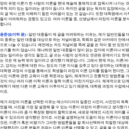
양의 유명 이론가 한 사람의 이론을 현대 예술에 총체적으로 접목시켜 나가는 
무척 의미 있는 일이라는 생각이 듭니다. 하지만 글을 읽는 독자의 입장에서는,
의 글 역시 선뜻 이해하기 힘든 어려움이 있는 것 같습니다. 또한 대학원에서 이
들이 어려워하는 경향도 있고요. 여러 이론들 중, 선생님께서 라캉의 이론을 분
합니다.
윤준성(이하 윤) :
일반 대중들이 제 글을 어려워하는 이유는, 제가 일반인들을 
의 종류는 일반 대중을 대상으로 하는 저널비평과, 학회와 같은 아카데미 안에
으로 나눌 수 있습니다. 예전에는 저도 저널비평 쪽에 글을 쓴 적이 몇 번 있었지
쓰기를 하지 않습니다. 왜냐하면 일반 대중들이 많이 읽는 잡지에 이론이나 비평
않는 일이라는 생각도 들었고, 글 쓰는 사람의 성격과도 연관된 문제이기도 한데
는 것은 제 능력 밖의 일이라고 생각했기 때문입니다. 그래서 현재 저는, 이론/
고, 강의는 이론에 대한 어느 정도의 기본 지식을 갖추고 있다 생각하는 대학원
대학원 과정의 수업을 통해서도 학생들이 라캉의 이론 강의를 힘들어 한다면, 
사진 이론에 관한 교육이 다른 학문과는 달리, 체계적이고 전통적인 방법론을 가
것이 아닌 여러 다른 미학 이론과 철학 이론도 마찬가지입니다. 체계적으로 단계
매학기 매번 다른 이론 교육이 이루어지고 있기 때문에, 대학원 과정의 수업에
이죠.
제가 라캉의 이론을 선택한 이유는 매스미디어의 일종인 사진이, 사진만의 독특
었을 때, 사진을 가장 잘 설명해 줄 수 있는 이론이 라캉의 이론이라고 생각했
이론이 아니라 좀 더 확장된 형태의 철학으로써, 새로운 매체인 사진의 의미를 
될 수 있으리라 생각했던 것이죠. 사진을 설명하는데 도움이 되는 이론이나 방
것은, 이론가 혹은 비평가가 그러한 방법론들을 잘 취사선택하여 적절한 대상에
선택했지만, 다른 분들은 저와는 다른 이론을 선택할 수 있고, 글을 쓸 수 있겠