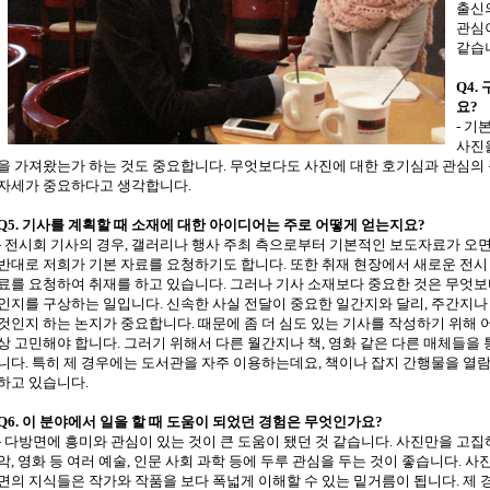
출신
관심
같습
Q4.
요?
- 기
사진
을 가져왔는가 하는 것도 중요합니다. 무엇보다도 사진에 대한 호기심과 관심의
자세가 중요하다고 생각합니다.
Q5. 기사를 계획할 때 소재에 대한 아이디어는 주로 어떻게 얻는지요?
- 전시회 기사의 경우, 갤러리나 행사 주최 측으로부터 기본적인 보도자료가 오
반대로 저희가 기본 자료를 요청하기도 합니다. 또한 취재 현장에서 새로운 전시
료를 요청하여 취재를 하고 있습니다. 그러나 기사 소재보다 중요한 것은 무엇보
인지를 구상하는 일입니다. 신속한 사실 전달이 중요한 일간지와 달리, 주간지나
것인지 하는 논지가 중요합니다. 때문에 좀 더 심도 있는 기사를 작성하기 위해 
상 고민해야 합니다. 그러기 위해서 다른 월간지나 책, 영화 같은 다른 매체들을
니다. 특히 제 경우에는 도서관을 자주 이용하는데요, 책이나 잡지 간행물을 
하고 있습니다.
Q6. 이 분야에서 일을 할 때 도움이 되었던 경험은 무엇인가요?
- 다방면에 흥미와 관심이 있는 것이 큰 도움이 됐던 것 같습니다. 사진만을 고
악, 영화 등 여러 예술, 인문 사회 과학 등에 두루 관심을 두는 것이 좋습니다.
면의 지식들은 작가와 작품을 보다 폭넓게 이해할 수 있는 밑거름이 됩니다. 제