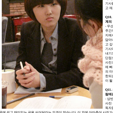
기사
고 재
Q10
계의
- 우
주간
지에서
담아
고 깊
기사
내기도
단점으
사진
에 빠
의 미
한되
이 될
Q11
람에는
- 상
사진 
독자
문에 쉽고 재미있는 글을 실어달라는 의견이 많습니다. 이 외에 아마추어 사진가