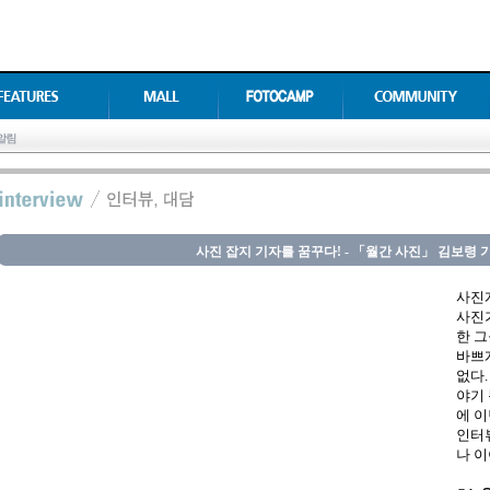
사진 잡지 기자를 꿈꾸다! - 「월간 사진」 김보령 
사진
사진가
한 
바쁘
없다.
야기 
에 
인터
나 