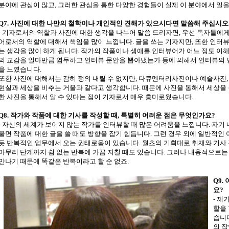
분야에 관심이 많고, 그러한 관심을 통한 다양한 경험들이 실제 이 분야에서 일을
Q7. 사진에 대한 나만의 철학이나 개인적인 견해가 있으시다면 말씀해 주십시오
- 기자로서의 역할과 사진에 대한 생각을 나누어 말씀 드리자면, 우선 독자들에
어로서의 역할에 대해서 책임을 많이 느낍니다. 글을 쓰는 기자지만, 또한 인터
는 생각을 많이 하게 됩니다. 작가의 작품이나 생애를 인터뷰어가 어느 정도 이
의 교감을 얼마만큼 염두하고 인터뷰 문안을 뽑아냈는가 등에 의해서 인터뷰의 
을 느꼈습니다.
또한 사진에 대해서는 감히 정의 내릴 수 없지만, 다큐멘터리사진이나 예술사진,
현실과 세상을 비추는 거울과 같다고 생각합니다. 때문에 사진을 통해서 세상을 볼
한 사진을 통해서 알 수 있다는 점이 기자로서 매우 흥미로웠습니다.
Q8. 작가와 작품에 대한 기사를 작성할 때, 특별히 어려운 점은 무엇인가요?
- 자신의 세계가 보이지 않는 작가를 인터뷰할 때 많은 어려움을 느낍니다. 자기
물면 작품에 대한 글을 쓸 때도 방향을 잡기 힘듭니다. 그런 경우 외에 일반적
듯 반복적인 업무에서 오는 권태로움이 있습니다. 월초의 기획대로 취재와 기사 
마무리 단계까지 쉼 없는 반복에 가끔 지칠 때도 있습니다. 그러나 내용적으로는
만나기 때문에 똑같은 반복이라고 할 순 없죠.
Q9.
요?
- 제
할을 
습니
의 작