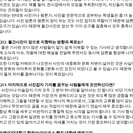
의견도 있습니다. 예를 들어, 전시장에서의 모임을 주최한다든지, 자신들의 작품
라는 건의들이 있습니다.
이와는 반대로 사진가나 평론가, 사진을 전문적으로 공부하는 학생들은 좀 더 
있습니다. 사진 담론과 평론의 장이 되는 것도 사진 잡지의 역할이기 때문에 담
요구가 있습니다. 때문에 월간사진은 앞선 두 가지 요구를 절충해서 모두 충족시
습니다.
Q12. 월간사진이 앞으로 지향하는 방향과 목표는?
- 좋은 기사란 보다 많은 사람들이 알기 쉽게 이해할 수 있는 기사라고 생각합니다
계 소식과 이슈, 작품에 대한 해설을 전달해 주면서도 동시에 담론을 형성해 나
목표입니다.
또한 디지털 카메라가 나오면서 사진의 대중화와 문화 저변이 넓어진 것은 사실이
계 문화와 아마추어 문화를 2분화 시킨 요인이 되었다고 볼 수 있습니다. 때문에
이 둘의 차이를 좁혀나가는 것이 목표입니다.
Q13. 마지막으로 사진잡지 기자를 꿈꾸는 사람들에게 조언하신다면?
- 사진이나 미술잡지 기자 모두 그 분야 하나만을 알아서는 안 됩니다. 비단 기
당되는 것입니다. 때문에 가장 먼저 권해드리고 싶은 것은 되도록 많은 경험을 
이해하고 그들을 대변할 수 있는 하나의 목소리로서, 그들과의 교류를 많이 갖는 
그러나 무엇보다도 글을 쓰는 직업이기 때문에 글쓰기 연습이 매우 중요합니다.
항상 촉각을 세우고 비판적이고 통찰력 있는 시각을 길러야 합니다. 또 기사 형식
니다. 그럼으로써 일관된 논지를 전개하고 호소력 있는 기사를 쓸 수 있어야 합니
지고 끈기 있게 알아가고자 하는 자세를 가지는 것이 가장 중요하다고 생각합니다
숙명여자대학교 현정아(아이포스 웹진 대학생 명예기자