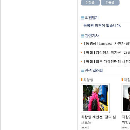
등록된 의견이 없습니다.
[ 동영상 ]
Interview- 사진가 
[ 특집 ]
김석원의 작가론 - 2) 
[ 특집 ]
젊은 다큐멘터리 사진가 
최항영
최
최항영 개인전 `철의 실
최항영
크로드`
최항