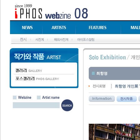
최항영
최항영 개인展 