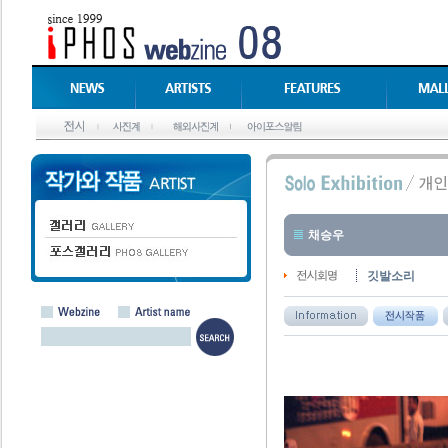
채승우
깃발소리