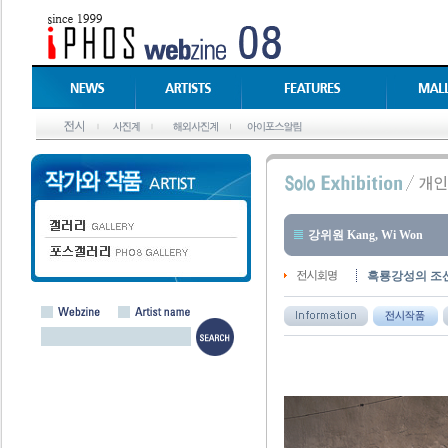
강위원 Kang, Wi Won
흑룡강성의 조