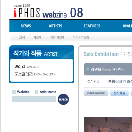
강위원 Kang, Wi Won
흑룡강성의 조