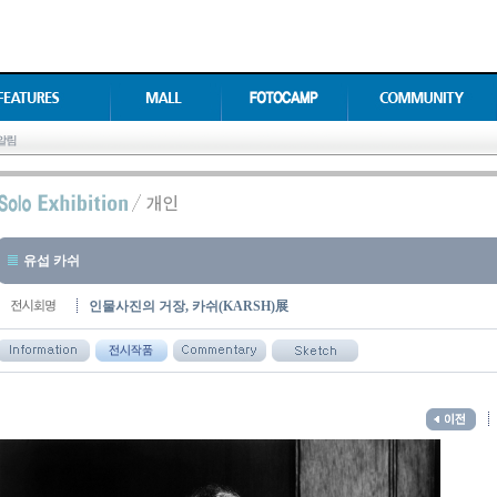
유섭 카쉬
인물사진의 거장, 카쉬(KARSH)展