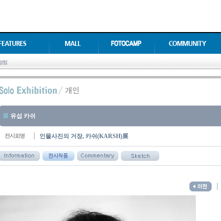
유섭 카쉬
인물사진의 거장, 카쉬(KARSH)展