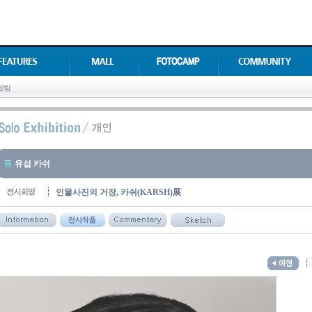
유섭 카쉬
인물사진의 거장, 카쉬(KARSH)展