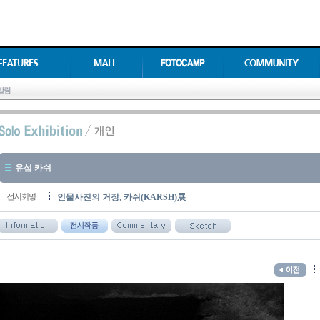
유섭 카쉬
인물사진의 거장, 카쉬(KARSH)展